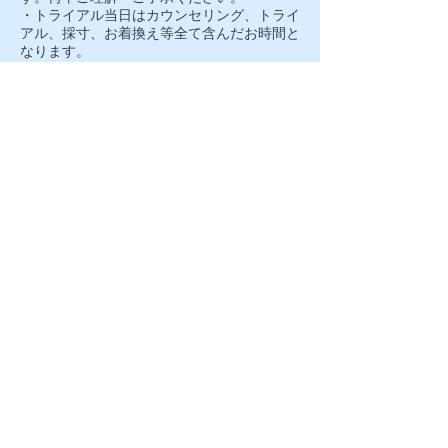
・トライアル当日はカウンセリング、トライ
アル、採寸、お着換え等全て含んだお時間と
なります。
友だち登録時にもれなく貰えるお得な
クーポン配布中！
毎週お得なキャンペーンも配信中
​来店前にお友達登録でお得
に施術が受けられる！毎週
キャンペーンもご紹介
すでに会員の方