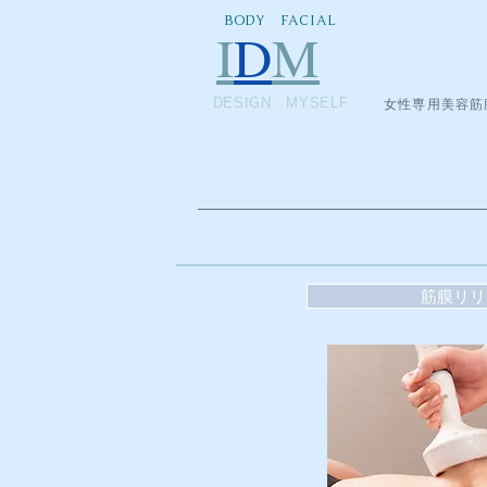
BODY FACIAL
I
D
M
DESIGN MYSELF
女性専用美容筋
筋膜リリ