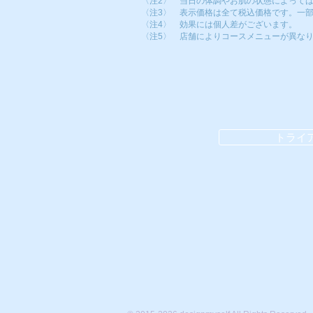
〈注2〉 当日の体調やお肌の状態によって
〈注3〉 表示価格は全て税込価格です。一
〈注4〉
効果には個人差がございます。
〈注5〉 店舗によりコースメニューが異な
トライ