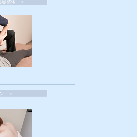
美容整体 ＞
ン ＞