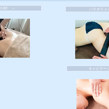
スRF ＞
パラボラメ
キャビテー