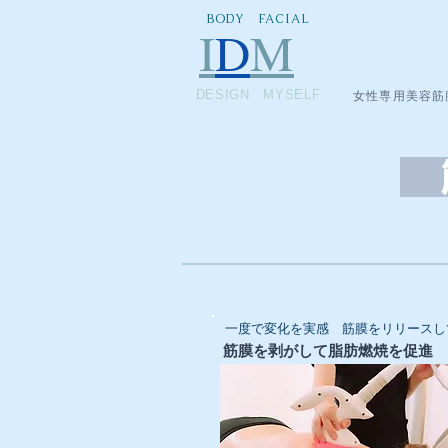
BODY FACIAL
I
D
M
DESIGN MYSELF
女性専用美容筋
筋
一度で変化を実感 筋膜をリリースし
​筋膜を剥がして脂肪燃焼を促進