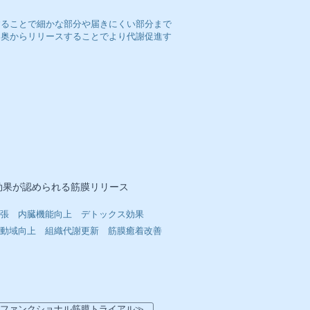
することで細かな部分や届きにくい部分まで
に奥からリリースすることでより代謝促進す
効果が認められる筋膜リリース
張 内臓機能向上 デトックス効果
動域向上 組織代謝更新 筋膜癒着改善
ファンクショナル筋膜トライアル≫