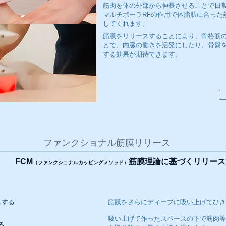
筋肉を体の外部から伸長させることで日
マルチポーラRFの作用で体脂肪に合った
してくれます。
筋膜をリリースすることにより、骨格筋
とで、内臓の働きを活発にしたり、骨盤
する効果が期待できます。
ファンクショナル筋膜リリース
FCM
筋膜理論に基づくリリース
（ファンクショナルカッピングメソッド）
スする
筋膜をさらにディープに吸い上げてひき
​吸い上げて作ったスペースの下で筋肉
る