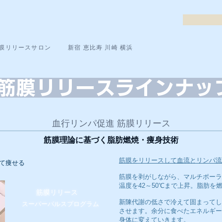
膜リリースサロン
新宿 恵比寿 川崎 横浜
膜リリースラインナ
血行リンパ促進 筋膜リリース
筋膜理論に基づく脂肪燃焼・痩身技術
筋膜をリリースして血流とリンパ流
て痩せる
筋膜を剥がしながら、マルチポーラ
温度を42～50℃まで上昇。脂肪を
筋膜リリース
新陳代謝の低さで冷えて固まってし
スーパーパルスプログラム
させます。余分に食べたエネルギー
身体に変えていきます。