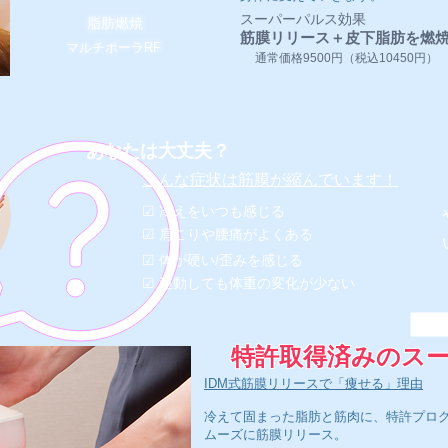
スーパーパルス効果
脂肪燃焼
筋膜リリース＋皮下脂肪を燃
マルチポーラRF
通常価格9500円（税込10450円）
あなたは大丈夫？
こんな症状は筋膜が縮んでいます！
☑ 冷えをいつも感じる
☑ 肩こりや腰痛がよくある
☑ 体が硬い/歪みを感じる
☑ 運動しても体重の変化が少ない
特許取得済みのス
IDM式筋膜リリースで「痩せる」理由
冷えて固まった脂肪と筋肉に、特許プロ
ムーズに筋膜リリース。