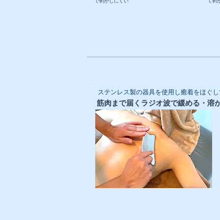
で剥がしにくい
て剥
ステンレス製の器具を使用し癒着をほぐし
​筋肉まで届くラジオ波で緩める・溶