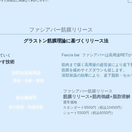
がすため部位に関係なく剥がしやすい
​ファシアバー筋膜リリース
グラストン筋膜理論に基づくリリース法
Fascia bar ファシアバーは高周波RE
ていく
かす技術
​筋肉まで届く高周波の超音波により皮
筋膜を緩めサイズダウンも促します。
深部加温高周波
​深部加温の効果により、皮下脂肪・セル
燃焼・分解・運搬
ファシアバー筋膜リリース
筋膜リリース+筋肉弛緩+脂肪溶解
​結合繊維帯
通常価格
弾力回復・代謝改善
スタンダード9500円（税込10450円）
ショート5500円（税込6050円）