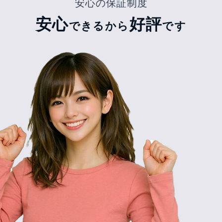
安心の保証制度
安心
好評
できるから
です