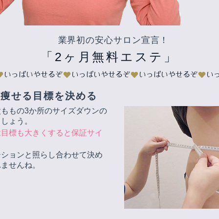
業界初の安心サロン宣言！
「2ヶ月無料エステ」
は痩せる目標を決める
ももの3か所のサイズダウンの
ましょう。
は
目標も大きくすると保証サイ
。
ーションと照らし合わせて決め
れませんね。