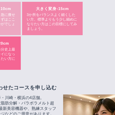
10cm
大きく変身-15cm
、急に痩せ
3か所をバランスよく細くした
まずはここ
い方、標準よりもう少し細めに
かがでしょ
なりたい方はこの目標にしてみ
ましょう。
0cm
自分史上最
レイになっ
したい方に
わせたコースを申し込む
・川崎・横浜の4店舗。
波脂肪分解・パラボラメルト超
どの最新美容機器や、熟練スタッフ
ージなどのご用意があります。