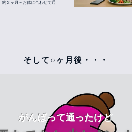
、約２ヶ月～お体に合わせて通
そして○ヶ月後・・・
がんばって通ったけど