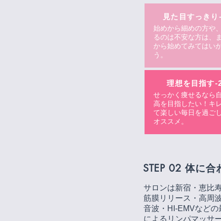
見た目すっきり-
始めから細めの方や
るのは不安な方は、
から始めてみてはい
う。
理想を目指す-2
せっかく痩せるなら
高を目指したい！キ
て楽しい毎日を過ご
オススメ。
STEP 02
体に合
サロンは新宿・恵比寿
筋膜リリース・高周
音波・HI-EMVな
によるリンパマッサ