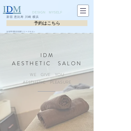
I
D
M
DESIGN MYSELF
新宿 恵比寿 川崎 横浜
予約はこちら
女性専用美容筋膜リリースサロン
IDM
AESTHETIC SALON
WE GIVE YOU
​AESTHETIC PLEASURE